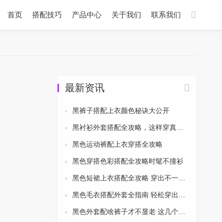
首页
搭配技巧
产品中心
关于我们
联系我们
最新资讯
黑裤子搭配上衣颜色秘诀大公开
黑衬衫外套搭配全攻略，这样穿真的帅炸了
黑色运动裤配上衣穿搭全攻略
黑色穿搭色彩搭配全攻略时髦不撞衫
黑色短裙上衣搭配全攻略 穿出不一样的美
黑色毛衣搭配外套全指南 轻松穿出时尚范儿
黑色外套配啥裤子才不显老 这几个搭配思路让你秒变时髦精