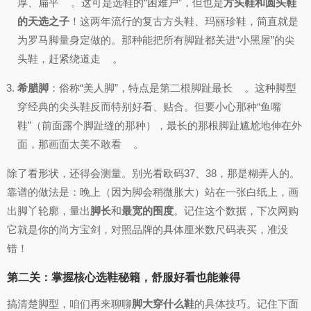
厚、扁平
。这可是选鞋的“困难户”，但也是
方头鞋和圆头鞋
的天选之子
！这两年流行的复古方头鞋、玛丽珍鞋，简直就是
为罗马脚量身定做的。那种能把所有脚趾都关进“小黑屋”的尖
头鞋，赶紧绕道走
。
希腊脚
：俗称“美人脚”，特点是第二根脚趾最长
。这种脚型
穿经典的尖头鞋反而特别好看、贴合。但要小心那种“鱼嘴
鞋”（前面露个脚趾缝的那种），最长的那根脚趾尴尬地伸在外
面，那画面太美不敢看
。
除了看形状，还得会测量。别光看欧码37、38，那是糊弄人的。
靠谱的做法是：晚上（因为脚会稍微胀大）站在一张白纸上，画
出脚丫轮廓，量出
脚长
和
最宽的围度
。记住这个数据，下次网购
它就是你的尚方宝剑，对照品牌的具体厘米数尺码表买，准没
错！
第二关：掌握核心选鞋秘籍，舒服好看也能兼得
搞清楚脚型，咱们再来聊聊
脚大穿什么鞋
的具体技巧。记住下面