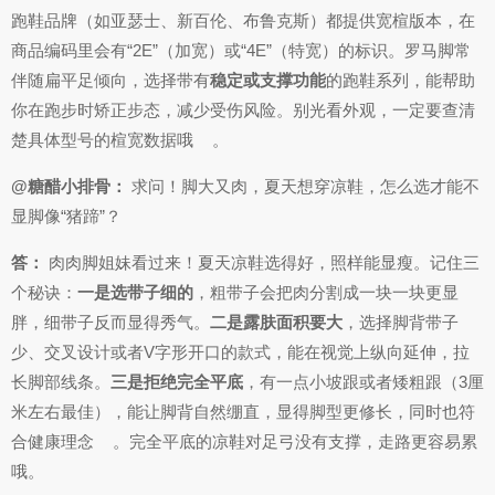
跑鞋品牌（如亚瑟士、新百伦、布鲁克斯）都提供宽楦版本，在
商品编码里会有“2E”（加宽）或“4E”（特宽）的标识。罗马脚常
伴随扁平足倾向，选择带有
稳定或支撑功能
的跑鞋系列，能帮助
你在跑步时矫正步态，减少受伤风险。别光看外观，一定要查清
楚具体型号的楦宽数据哦
。
@糖醋小排骨：
求问！脚大又肉，夏天想穿凉鞋，怎么选才能不
显脚像“猪蹄”？
答：
肉肉脚姐妹看过来！夏天凉鞋选得好，照样能显瘦。记住三
个秘诀：
一是选带子细的
，粗带子会把肉分割成一块一块更显
胖，细带子反而显得秀气。
二是露肤面积要大
，选择脚背带子
少、交叉设计或者V字形开口的款式，能在视觉上纵向延伸，拉
长脚部线条。
三是拒绝完全平底
，有一点小坡跟或者矮粗跟（3厘
米左右最佳），能让脚背自然绷直，显得脚型更修长，同时也符
合健康理念
。完全平底的凉鞋对足弓没有支撑，走路更容易累
哦。