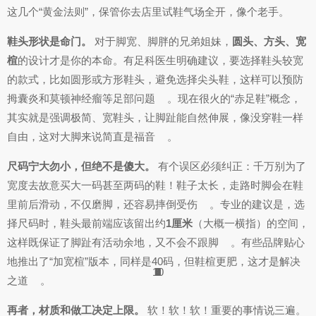
这几个“黄金法则”，保管你去店里试鞋气场全开，像个老手。
鞋头形状是命门。
对于脚宽、脚胖的兄弟姐妹，
圆头、方头、宽
楦
的设计才是你的本命。有足科医生明确建议，要选择鞋头较宽
的款式，比如圆形或方形鞋头，避免选择尖头鞋，这样可以预防
拇囊炎和莫顿神经瘤等足部问题
。现在很火的“赤足鞋”概念，
其实就是强调极简、宽鞋头，让脚趾能自然伸展，像没穿鞋一样
自由，这对大脚来说简直是福音
。
尺码宁大勿小，但绝不是傻大。
有个误区必须纠正：千万别为了
宽度去故意买大一码甚至两码的鞋！鞋子太长，走路时脚会在鞋
里前后滑动，不仅磨脚，还容易摔倒受伤
。专业的建议是，选
择尺码时，鞋头最前端应该留出约
1厘米
（大概一横指）的空间，
这样既保证了脚趾有活动余地，又不会不跟脚
。有些品牌贴心
地推出了“加宽楦”版本，同样是40码，但鞋楦更肥，这才是解决
10
6
6
9
9
9
9
9
9
1
3
1
8
3
1
8
5
7
4
2
3
6
5
5
8
之道
。
再者，材质和做工决定上限。
软！软！软！重要的事情说三遍。