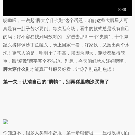
哎呦喂，一说起“脚大穿什么鞋”这个话题，咱们这些大脚星人可
真是有一肚子苦水要倒。每次逛商场，看中的款式总是没有自己
的码；好不容易找到码数对的，穿进去那叫一个“夹脚”，十个脚
趾头挤得像沙丁鱼罐头，晚上回家一看，好家伙，又磨出两个水
泡！更气人的是，明明个子不高，却因为脚大，穿啥都显得笨
重，跟“精致”俩字完全不沾边。别急，今天咱们就来好好唠唠，
脚大穿什么鞋
才能真正舒服又好看，让你告别选鞋焦虑！
第一关：认清自己的“脚情”，别再稀里糊涂买鞋了
你知道不，很多人买鞋不舒服，第一步就错啦——压根没搞明白