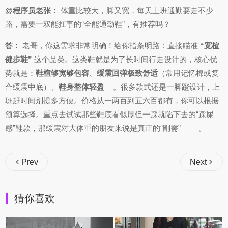
@程序员老张：
体重比较大，脚又宽，每天上班通勤要走不少
路，需要一双能扛事的“全能通勤鞋”，有推荐吗？
答：
老哥，你这需求非常明确！给你指条明路：直接瞄准
“宽楦
健步鞋”
这个品类。这类鞋就是为了长时间行走设计的，核心优
势就是：
鞋楦够宽够包容
、
缓震回弹极致舒适
（常用记忆棉或复
合缓震中底）、
鞋身整体轻盈
。很多款式还是一脚蹬设计，上
班赶时间别提多方便。价格从一两百到五六百都有，你可以根据
预算选择。重点去试试那些鞋底看似厚但一踩就陷下去的“踩屎
感”鞋款，那缓震对大体重的朋友来说是真正的“刚需”
。
Prev
Next
猜你喜欢