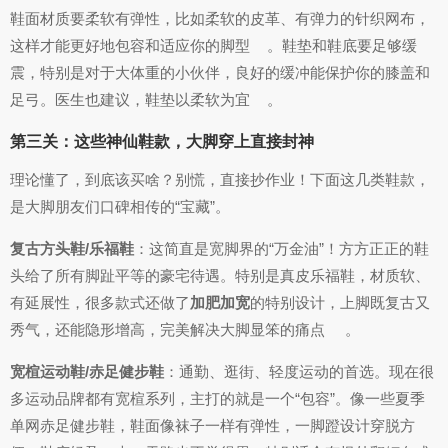
鞋面材质要柔软有弹性，比如柔软的皮革、有弹力的针织网布，
这样才能更好地包容和适应你的脚型
。鞋垫和鞋底要足够缓
震，特别是对于大体重的小伙伴，良好的缓冲能保护你的膝盖和
足弓。医生也建议，鞋垫以柔软为宜
。
第三关：这些神仙鞋款，大脚穿上直接封神
理论懂了，到底该买啥？别慌，直接抄作业！下面这几类鞋款，
是大脚朋友们口碑相传的“宝藏”。
复古方头鞋/乐福鞋
：这简直是宽脚界的“万金油”！方方正正的鞋
头给了所有脚趾平等的豪宅待遇。特别是真皮乐福鞋，材质软、
有延展性，很多款式还做了
加肥加宽
的特别设计，上脚既复古又
秀气，还能隐形增高，完美解决大脚显笨的痛点
。
宽楦运动鞋/赤足健步鞋
：通勤、逛街、轻度运动的首选。现在很
多运动品牌都有宽楦系列，主打的就是一个“包容”。像一些夏季
单网赤足健步鞋，鞋面像袜子一样有弹性，一脚蹬设计穿脱方