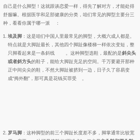
自己是什么脚型！这就跟谈恋爱一样，得先了解对方，才能处得
舒服嘛。根据医学和足部健康的分类，咱们常见的脚型主要分三
种，看看你属于哪一派
：
埃及脚
：这是咱们中国人里最常见的脚型，大概六成人都是。
特点就是大脚趾最长，其他四个脚趾像楼梯一样依次变短，整
只脚看起来是一条斜线
。这种脚型选鞋，最配的是
斜尖头
或者斜方头
的鞋子，能给大脚趾充足的空间。千万要避开那种
正中间尖尖的鞋，不然大脚趾被挤到一边，日子久了容易变
成“拇外翻”，那可真是花钱买罪受
。
罗马脚
：这种脚型的前三个脚趾长度差不多，脚掌通常比较宽