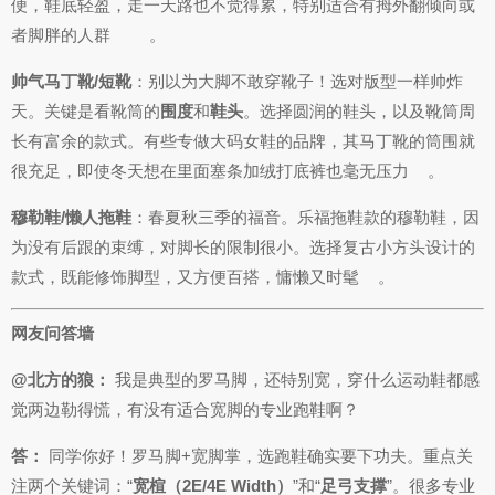
便，鞋底轻盈，走一天路也不觉得累，特别适合有拇外翻倾向或
者脚胖的人群
。
帅气马丁靴/短靴
：别以为大脚不敢穿靴子！选对版型一样帅炸
天。关键是看靴筒的
围度
和
鞋头
。选择圆润的鞋头，以及靴筒周
长有富余的款式。有些专做大码女鞋的品牌，其马丁靴的筒围就
很充足，即使冬天想在里面塞条加绒打底裤也毫无压力
。
穆勒鞋/懒人拖鞋
：春夏秋三季的福音。乐福拖鞋款的穆勒鞋，因
为没有后跟的束缚，对脚长的限制很小。选择复古小方头设计的
款式，既能修饰脚型，又方便百搭，慵懒又时髦
。
网友问答墙
@北方的狼：
我是典型的罗马脚，还特别宽，穿什么运动鞋都感
觉两边勒得慌，有没有适合宽脚的专业跑鞋啊？
答：
同学你好！罗马脚+宽脚掌，选跑鞋确实要下功夫。重点关
注两个关键词：“
宽楦（2E/4E Width）
”和“
足弓支撑
”。很多专业