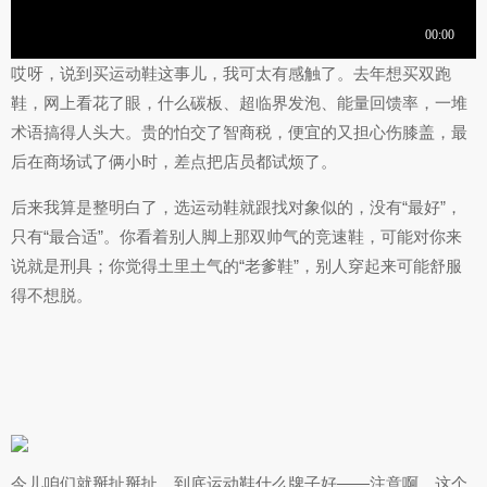
哎呀，说到买运动鞋这事儿，我可太有感触了。去年想买双跑
鞋，网上看花了眼，什么碳板、超临界发泡、能量回馈率，一堆
术语搞得人头大。贵的怕交了智商税，便宜的又担心伤膝盖，最
后在商场试了俩小时，差点把店员都试烦了。
后来我算是整明白了，选运动鞋就跟找对象似的，没有“最好”，
只有“最合适”。你看着别人脚上那双帅气的竞速鞋，可能对你来
说就是刑具；你觉得土里土气的“老爹鞋”，别人穿起来可能舒服
得不想脱。
今儿咱们就掰扯掰扯，到底运动鞋什么牌子好——注意啊，这个