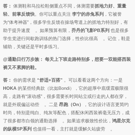
答：
体测鞋和马拉松鞋侧重点不同，体测需要
抓地力好、重量
轻、前掌反馈快
。你可以重点关注
李宁的赤兔系列
，它被誉
为“体考神器”，很多学生反馈在操场弯道上的抓地力特别好，有
助于提升速度
。如果预算有限，
乔丹的飞影PB系列
也是很多
学生党进行间歇跑训练的热门选择，性价比很高
。记住，鞋是
辅助，关键还是平时多练习。
@通勤日行万步族： 每天上下班走路特别多，想要一双能搭西装
裤又不累脚的鞋。
答：
你的需求是
“舒适+百搭”
。可以看看这两个方向：一是
HOKA
的某些经典款（比如Bondi），它的超厚中底缓震极限很
高，走路有“滚动感”，很多需要长时间站立或行走的人都在穿，
就是外观偏运动些
。二是
昂跑（On）
，它的设计语言更简约
时尚，特别是纯白、纯灰等配色，搭配休闲西装裤毫无压力，成
了很多都市白领的通勤选择
。如果追求极致性价比，
鸿星尔克
的纵横SP系列
也值得一看，主打就是缓解久站疲劳
。