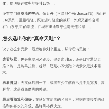
化，据说提速效率能提升18%
。
还有专门做
潮流跨界
的。像乔丹（不是那个Air Jordan哦）的山神
Lite系列，重量很轻，既能进行轻度的越野，外观又很符合现
在“山系穿搭”的潮流，在城市里通勤穿也毫无违和感
。
怎么选出你的“真命天鞋”？
说了这么多品牌，最后给你划个重点，帮你理清思路：
先看场景
：你是主要用来跑步、健身房训练，还是日常通勤走
路？跑，是跑马拉松、越野，还是小区慢跑？场景决定技术需
求。
再看脚型
：去实体店测一下，或者至少了解自己是不是宽脚、高
脚背。这是避免磨脚的关键。
最后看预算和偏好
：在满足前两者的区间里，根据你能接受的价
格和你喜欢的外观、品牌风格做决定。