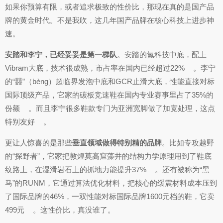
如果你预算有限，或者追求极致的性价比，那现在真的是国产品
牌的黄金时代。不是我吹，这几年国产品牌在核心科技上进步神
速。
安踏和李宁，已经妥妥是第一梯队
。安踏的氮科技中底，配上
Vibram大底，技术很成熟，市占率在国内已经超过22%
。李宁
的“䨻”（bèng）超临界发泡中底和GCR止滑大底，性能直接对标
国际顶级产品，它家的碳板竞速鞋在国内专业赛事里占了35%的
份额
。而且李宁很多鞋款专门为亚洲宽脚做了加宽处理，这点
特别友好
。
更让人惊喜的是那些
垂直领域做得特别精的品牌
。比如专攻越野
的“探野者”，它家把敦煌莫高窟藻井的结构力学原理用到了鞋底
纹路上，在湿滑岩石上的抓地力能提升37%
。还有被称为“黑
马”的RUNM，它通过算法优化材料，把核心的缓震材料成本压到
了国际品牌的46%，一双性能对标国际品牌1600元档的鞋，它卖
499元
。这性价比，真没谁了。