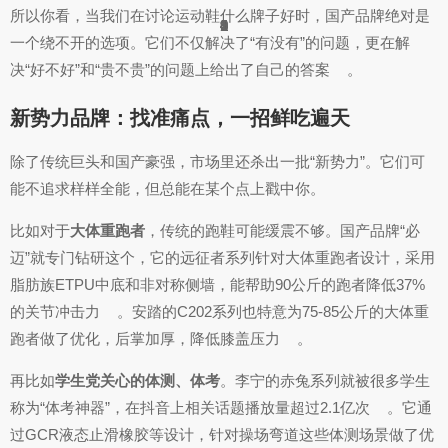
所以你看，当我们在讨论运动鞋什么牌子好时，国产品牌绝对是
4
4
9
9
2
1
1
4
1
1
6
1
4
1
6
1
4
1
1
1
9
9
1
一个绕不开的选项。它们不仅解决了“有没有”的问题，更在解
决“好不好”和“贵不贵”的问题上给出了自己的答案
。
新势力品牌：找准痛点，一招鲜吃遍天
除了传统巨头和国产豪强，市场里还杀出一批“新势力”。它们可
能不追求样样全能，但总能在某个点上戳中你。
比如对于
大体重跑者
，传统的跑鞋可能缓震不够。国产品牌“必
迈”就专门钻研这个，它的远征者系列针对大体重跑者设计，采用
脂肪族ETPU中底和非对称侧墙，能帮助90公斤的跑者降低37%
的关节冲击力
。安踏的C202系列也特意为75-85公斤的大体重
跑者做了优化，后掌加厚，降低膝盖压力
。
再比如
学生党关心的体测、体考
。李宁的赤兔系列就被很多学生
称为“体考神器”，在抖音上相关话题播放量超过2.1亿次
。它通
过GCR液态止滑橡胶等设计，针对操场弯道这些体测场景做了优