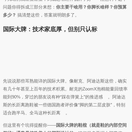
问题你得拆成三部分来想：
你主要干啥用？你脚长啥样？你预算
多少？
搞清楚这些，答案就明朗多了。
国际大牌：技术家底厚，但别只认标
先说说那些耳熟能详的国际大牌。像耐克、阿迪达斯这些，确实
有几十年甚至上百年的技术积累。耐克的ZoomX泡棉能量回馈率
能到90%，穿过的朋友说有种“踩在弹簧上”的推进感
。阿迪达
斯的长距离跑鞋被一些德国跑者评价像“脚的第二层皮肤”，特别
适合跑半马、全马这种长距离
。
但这里有个坑得提醒你——
国际大牌的鞋楦（就是鞋的内部空间