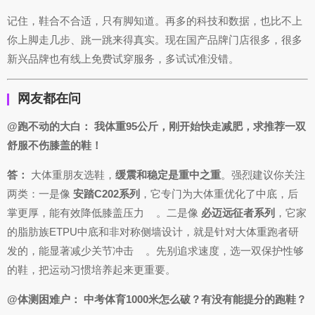
记住，鞋合不合适，只有脚知道。再多的科技和数据，也比不上
你上脚走几步、跳一跳来得真实。现在国产品牌门店很多，很多
新兴品牌也有线上免费试穿服务，多试试准没错。
网友都在问
@跑不动的大白： 我体重95公斤，刚开始快走减肥，求推荐一双
舒服不伤膝盖的鞋！
答：
大体重朋友选鞋，
缓震和稳定是重中之重
。强烈建议你关注
两类：一是像
安踏C202系列
，它专门为大体重优化了中底，后
掌更厚，能有效降低膝盖压力
。二是像
必迈远征者系列
，它家
的脂肪族ETPU中底和非对称侧墙设计，就是针对大体重跑者研
发的，能显著减少关节冲击
。先别追求速度，选一双保护性够
的鞋，把运动习惯培养起来更重要。
@体测困难户： 中考体育1000米怎么破？有没有能提分的跑鞋？