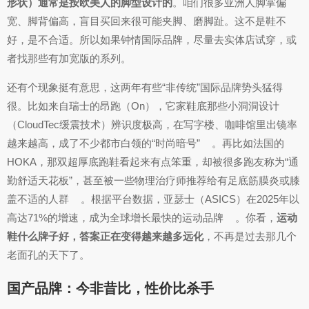
形状）通常是按欧美人的脚型设计的
。咱们很多亚洲人脚掌偏
宽、脚背偏高，盲目买回来很可能夹脚、磨脚趾。这不是鞋不
好，是不合适。所以如果钟情国际品牌，尽量去实体店试穿，或
者找那些有加宽版的系列。
还有个现象挺有意思，这两年有些“非传统”国际品牌势头猛得
很。比如来自瑞士的昂跑（On），它家鞋底那些小洞洞设计
（CloudTec缓震技术）辨识度极高，在写字楼、咖啡馆里出镜率
越来越高，成了不少都市白领的“时尚暗号”
。再比如法国的
HOKA，那双超厚底跑鞋看起来有点笨重，却被很多跑友称为“通
勤舒适天花板”，甚至被一些物理治疗师推荐给有足底筋膜炎或膝
盖不适的人群
。根据平台数据，亚瑟士（ASICS）在2025年以
高达71%的增速，成为全球增长最快的运动品牌
。你看，
运动
鞋什么牌子好，答案正在变得越来越多远化
，不再是过去那几个
老面孔的天下了。
国产品牌：今非昔比，性价比杀手