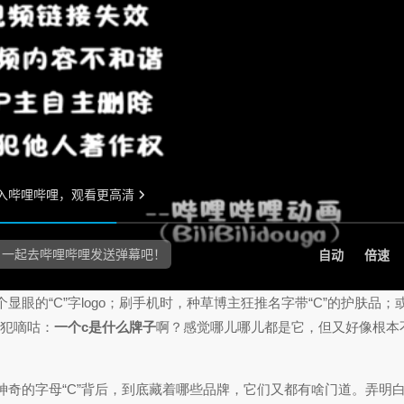
眼的“C”字logo；刷手机时，种草博主狂推名字带“C”的护肤品；
直犯嘀咕：
一个c是什么牌子
啊？感觉哪儿哪儿都是它，但又好像根本
奇的字母“C”背后，到底藏着哪些品牌，它们又都有啥门道。弄明